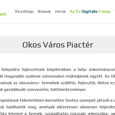
Kezdőlap
Rólunk
Hírek
Az Év
Digitális
Faluja
Okos Város Piactér
ós települési fejlesztések kiépítésében a helyi önkormány
nél magasabb szakmai színvonalon működjenek együtt. Az Okos
atnak az okosváros- termékek szállítói, fejlesztői, illetve e
k gazdálkodó szervezetei, háttérintézményei.
megoldások tekintetében kiemelten fontos szerepet játszik a v
ok találhatók meg, amelyek előzetesen sikeresen teljesítet
ítés kiterjed a termék, szolgáltatás műszaki jellemzőire, g