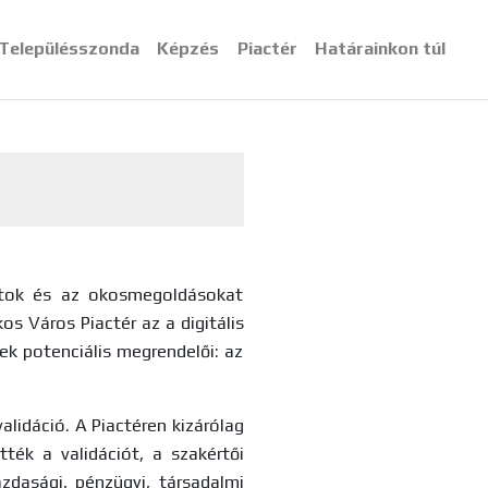
Településszonda
Képzés
Piactér
Határainkon túl
zatok és az okosmegoldásokat
 Város Piactér az a digitális
zek potenciális megrendelői: az
alidáció. A Piactéren kizárólag
ték a validációt, a szakértői
azdasági, pénzügyi, társadalmi