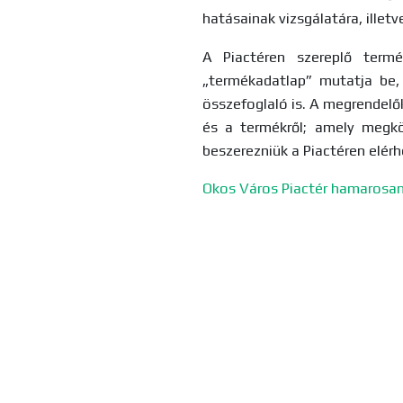
hatásainak vizsgálatára, illet
A Piactéren szereplő term
„termékadatlap” mutatja be,
összefoglaló is. A megrendelők
és a termékről; amely megkö
beszerezniük a Piactéren elérh
Okos Város Piactér hamarosan 