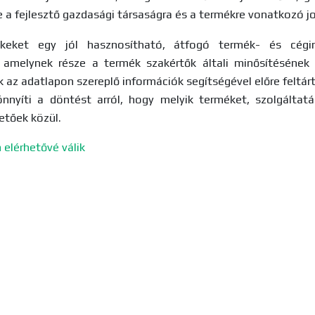
ve a fejlesztő gazdasági társaságra és a termékre vonatkozó j
ékeket egy jól hasznosítható, átfogó termék- és cégin
 amelynek része a termék szakértők általi minősítésének
 az adatlapon szereplő információk segítségével előre feltár
nnyíti a döntést arról, hogy melyik terméket, szolgáltatá
etőek közül.
elérhetővé válik